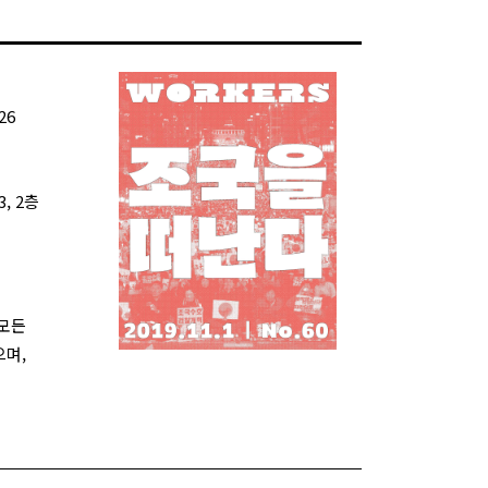
26
, 2층
 모든
으며,