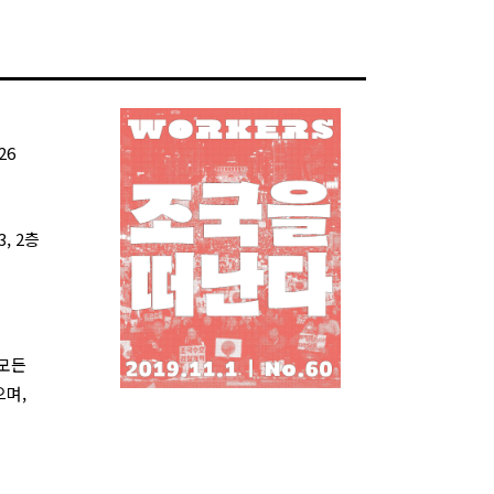
26
, 2층
 모든
으며,