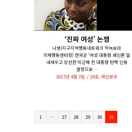
‘진짜 여성’ 논쟁
나영(지구지역행동네트워크 적녹보라
의제행동센터장) 한국은 ‘여성 대통령 쇄신론’을
내세우고 당선한 박근혜 전 대통령 탄핵 인용
결정으로…
2017년 4월 3일
29호
,
레인보우
1
…
27
28
29
30
31