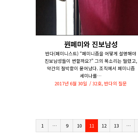
꿘페미와 진보남성
반다(페미니스트) “페미니즘을 어떻게 설명해야
진보남성들이 변할까요?” 그의 목소리는 떨렸고,
약간의 절박함이 묻어났다. 조직에서 페미니즘
세미나를…
2017년 6월 30일
32호
,
반다의 질문
1
…
9
10
11
12
13
…