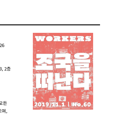
26
, 2층
 모든
으며,