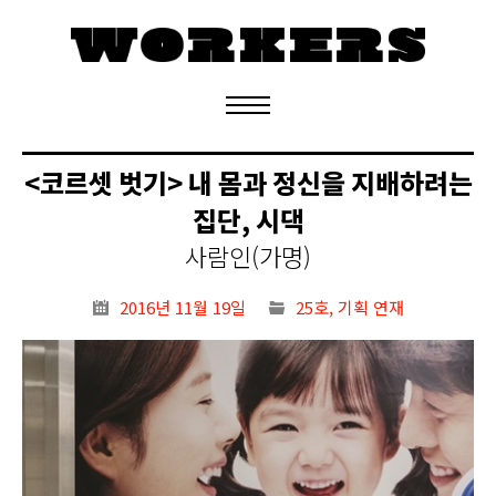
정기구독 신청
<코르셋 벗기> 내 몸과 정신을 지배하려는
집단, 시댁
사람인(가명)
2016년 11월 19일
25호
,
기획 연재