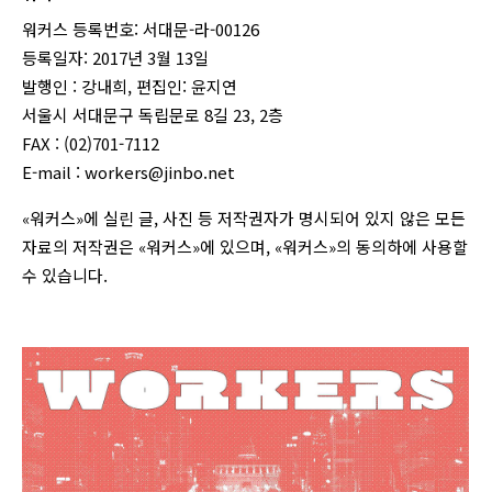
워커스 등록번호: 서대문-라-00126
등록일자: 2017년 3월 13일
발행인 : 강내희, 편집인: 윤지연
서울시 서대문구 독립문로 8길 23, 2층
FAX : (02)701-7112
E-mail :
workers@jinbo.net
«워커스»에 실린 글, 사진 등 저작권자가 명시되어 있지 않은 모든
자료의 저작권은 «워커스»에 있으며, «워커스»의 동의하에 사용할
수 있습니다.
login