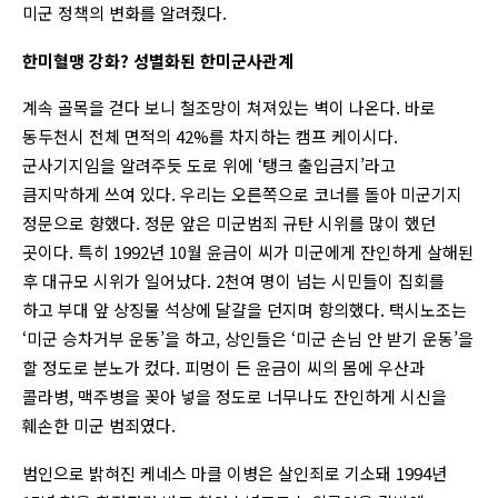
미군 정책의 변화를 알려줬다.
한미혈맹 강화? 성별화된 한미군사관계
계속 골목을 걷다 보니 철조망이 쳐져있는 벽이 나온다. 바로
동두천시 전체 면적의 42%를 차지하는 캠프 케이시다.
군사기지임을 알려주듯 도로 위에 ‘탱크 출입금지’라고
큼지막하게 쓰여 있다. 우리는 오른쪽으로 코너를 돌아 미군기지
정문으로 향했다. 정문 앞은 미군범죄 규탄 시위를 많이 했던
곳이다. 특히 1992년 10월 윤금이 씨가 미군에게 잔인하게 살해된
후 대규모 시위가 일어났다. 2천여 명이 넘는 시민들이 집회를
하고 부대 앞 상징물 석상에 달걀을 던지며 항의했다. 택시노조는
‘미군 승차거부 운동’을 하고, 상인들은 ‘미군 손님 안 받기 운동’을
할 정도로 분노가 컸다. 피멍이 든 윤금이 씨의 몸에 우산과
콜라병, 맥주병을 꽂아 넣을 정도로 너무나도 잔인하게 시신을
훼손한 미군 범죄였다.
범인으로 밝혀진 케네스 마클 이병은 살인죄로 기소돼 1994년