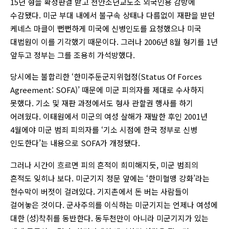
15년 형을 확정판결 받고 천안소년교도소 외국인용 감방에
수감됐다. 미군 부대 내에서 불구속 상태나 다름없이 재판을 받던
케네스 마클이 뻔뻔하게 미국에 신병인도를 요청했으나 미국
대법원이 이를 기각했기 때문이다. 그러나 2006년 8월 형기를 1년
앞두고 정부는 그를 조용히 가석방했다.
당시에는 불합리한 ‘한미주둔군지위협정(Status Of Forces
Agreement: SOFA)’ 때문에 미군 피의자를 제대로 수사하지
못했다. 기소 및 재판 과정에서도 형사 관할권 행사를 하기
어려웠다. 이태원에서 미군의 여성 살해가 재발한 후인 2001년
4월에야 미군 범죄 피의자를 ‘기소 시점에 한국 정부로 신병
인도한다’는 내용으로 SOFA가 개정됐다.
그러나 시간이 흐르면 피의 흔적이 희미해지듯, 미군 범죄의
흔적도 잊히나 보다. 미군기지 정문 앞에는 ‘한미혈맹 강화’라는
현수막이 버젓이 걸려있다. 기지촌에서 돈 버는 사람들이
걸어놓은 것이다. 군사주의를 이식하는 미군기지는 언제나 여성에
대한 (성)착취를 동반한다. 동두천만이 아니라 미군기지가 있는