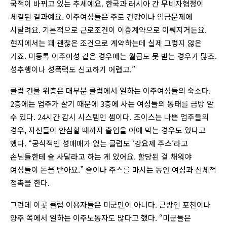
국적이 바뀌고 있는 추세예요. 한국과 러시아 간 무비자협정이
체결된 결과예요. 이주여성들은 주로 건강이나 임금문제에
시달려요. 기본적으로 근로조건이 이중계약으로 이뤄지거든요.
현지에서는 꽤 괜찮은 조건으로 계약하는데 실제 그렇지 않은
거죠. 미등록 이주여성 같은 경우에는 월급도 못 받는 경우가 많죠.
성추행이나 성폭력도 신고하기 어렵고.”
클럽 건물 위층은 대부분 클럽에서 일하는 이주여성들의 숙소다.
2층에는 업주가 살기 때문에 3층에 사는 여성들의 동태를 금방 알
수 있다. 24시간 감시 시스템인 셈이다. 조이스는 나쁜 업주들의
경우, 자신들이 안심할 때까지 출입을 아예 막는 경우도 있다고
했다. “공식적인 성매매가 없는 클럽도 ‘강요제 주스’라고
손님들한테 술 사달라고 하는 게 있어요. 할당된 걸 채워야
여성들이 돈을 받아요.” 술이나 주스를 마시는 동안 여성과 신체적
접촉을 한다.
그런데 이곳 클럽 이용자들은 미군만이 아니다. 근방인 포천이나
양주 쪽에서 일하는 이주노동자도 많다고 했다. “미군들은