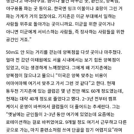
생겼다고 하더라구요. 금이나 물건 바꾸는 곳, 환전소, 양복점,
야구용품 파는 곳 등이요. 한국엔 밍크 이불이나 호랑이 그린 거
파는 가게가 거의 없잖아요. 기지촌은 미군 부대에서 일하는
사람들 위주로 돌아가는 곳이니까요. 미군을 위한 곳이거나
아니면 미군에게 서비스하는 사람들, 즉 장사하는 사람들을 위한
공간인 거죠.”
50m도 안 되는 거리를 걷는데 양복점을 다섯 곳이나 마주쳤다.
얼마 전 갔던 이태원에도 서울 시내에서는 보기 힘든 양복점이
있었고, 이는 생경하게 느껴졌었다. 그에게 왜 기지촌에는
양복점이 많으냐고 물으니 “미국은 양복 맞추는 비용이
어마어마해 여기서 맞추고 가서 그런 것 같다”고 한다. 현재
동두천 기지촌에 있는 클럽은 몇 년 전만 해도 60개 정도였는데,
현재는 대략 40개 정도로 줄었다고 했다. 2~3년 전부터 캠프
케이시 운영이 바뀌어서 클럽들이 더 줄어드는 추세란다. 그는
“옛날에는 군인들이 2~3년 동안 여기에 있었는데 요즘에는
로테이션하는 걸로 바뀌었어요. 9개월 정도 여기서 근무하고 다른
곳으로 가는, 마치 훈련소처럼 쓰여 단골을 잡기 어렵지요”라며