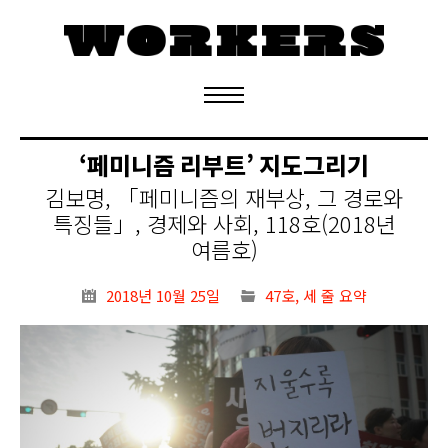
정기구독 신청
‘페미니즘 리부트’ 지도그리기
김보명, 「페미니즘의 재부상, 그 경로와
특징들」, 경제와 사회, 118호(2018년
여름호)
2018년 10월 25일
47호
,
세 줄 요약