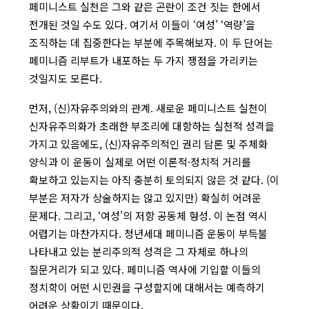
페미니스트 실천은 그와 같은 곤란이 조건 짓는 한에서
전개된 것일 수도 있다. 여기서 이들이 ‘여성’ ‘역량’을
조직하는 데 집중한다는 부분에 주목해보자. 이 두 단어는
페미니즘 리부트가 내포하는 두 가지 쟁점을 가리키는
것일지도 모른다.
먼저, (신)자유주의와의 관계. 새로운 페미니스트 실천이
신자유주의화가 초래한 부조리에 대항하는 실천적 성격을
가지고 있음에도, (신)자유주의적인 권리 담론 및 주체화
양식과 이 운동이 실제로 어떤 이론적·정치적 거리를
확보하고 있는지는 아직 충분히 토의되지 않은 것 같다. (이
부분은 저자가 상술하지는 않고 있지만) 확실히 어려운
문제다. 그리고, ‘여성’의 저항 공동체 형성. 이 논점 역시
어렵기는 마찬가지다. 청년세대 페미니즘 운동이 부득불
나타내고 있는 분리주의적 성격은 그 자체로 하나의
질문거리가 되고 있다. 페미니즘 역사에 기입할 이들의
정치학이 어떤 시민권을 구성할지에 대해서는 예측하기
어려운 상황이기 때문이다.