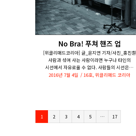
No Bra! 푸쳐 핸즈 업
[위클리매드코리아] 글_윤지연 기자/사진_홍진훤
사람과 섞여 사는 사람이라면 누구나 타인의
시선에서 자유로울 수 없다. 사람들의 시선은…
2016년 7월 4일
16호
,
위클리매드 코리아
1
2
3
4
5
…
17