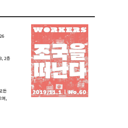
26
, 2층
 모든
으며,