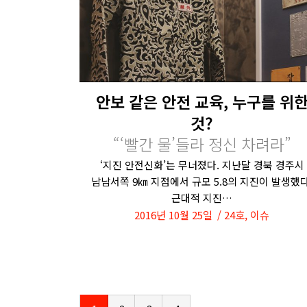
안보 같은 안전 교육, 누구를 위
것?
“‘빨간 물’들라 정신 차려라”
‘지진 안전신화’는 무너졌다. 지난달 경북 경주시
남남서쪽 9㎞ 지점에서 규모 5.8의 지진이 발생했다
근대적 지진…
2016년 10월 25일
24호
,
이슈