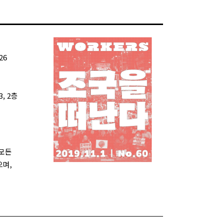
26
, 2층
 모든
으며,