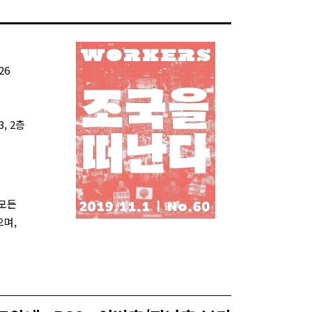
26
, 2층
 모든
으며,