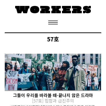
정기구독 신청
57호
그들이 우리를 바라볼 때-끝나지 않은 드라마
[57호] 힙합과 급진주의