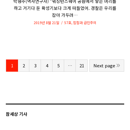
박형주(역사연구자) “워싱턴스퀘어 공원에서 땋은 머리를
하고 거기다 둔 확성기보다 크게 떠들었어. 경찰은 우리를
잡아 가두려…
2019년 8월 21일
57호
,
힙합과 급진주의
1
2
3
4
5
…
21
Next page
참세상 기사