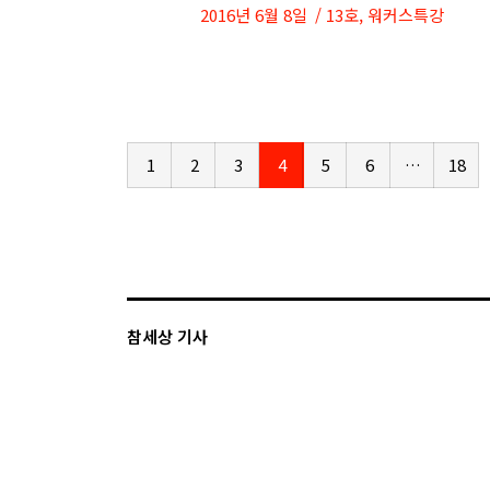
2016년 6월 8일
13호
,
워커스특강
1
2
3
4
5
6
…
18
참세상 기사