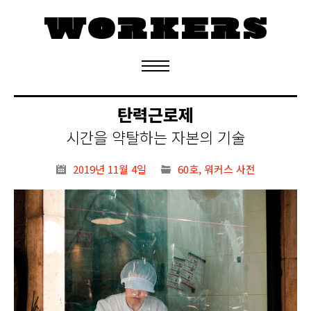
정기구독 신청
탄력근로제
시간을 약탈하는 자본의 기술
2019년 11월 4일
60호
,
워커스 사전