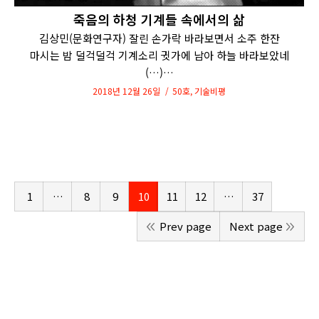
죽음의 하청 기계들 속에서의 삶
김상민(문화연구자) 잘린 손가락 바라보면서 소주 한잔
마시는 밤 덜걱덜걱 기계소리 귓가에 남아 하늘 바라보았네
(…)…
2018년 12월 26일
50호
,
기술비평
1
…
8
9
10
11
12
…
37
Prev page
Next page