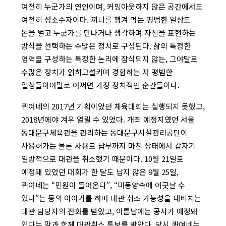
여전히 누군가의 연인이며, 커밍아웃하지 않은 공간에서도
여전히 성소수자이다. 끼니를 챙겨 먹는 평범한 일상도
돈을 벌고 누군가를 만나거나 생각하며 자신을 표현하는
방식을 선택하는 수많은 정치로 구성된다. 삶의 특정한
영역을 구성하는 특정한 논리에 잠식되지 않는, 그야말로
수많은 정치가 얽히고설키며 경합하는 저 평범한
일상들이야말로 어쩌면 가장 정치적인 순간들이다.
퀴여네의 2017년 기획이었던 체육대회는 실행되지 못했고,
2018년에야 겨우 열릴 수 있었다. 개최 예정지였던 서울
동대문구체육관을 관리하는 동대문구시설관리공단이
사용허가는 물론 사용료 납부까지 마친 상태에서 갑자기
일방적으로 대관을 취소했기 때문이다. 10월 21일로
예정돼 있었던 대회가 한 달도 남지 않은 9월 25일,
퀴여네는 “민원이 들어온다”, “미풍양속에 어긋날 수
있다”는 등의 이야기를 하며 대관 취소 가능성을 내비치는
대관 담당자의 전화를 받았고, 이튿날에는 공사가 예정돼
있다는 말과 함께 대관취소 통보를 받았다. 당시 퀴여네는