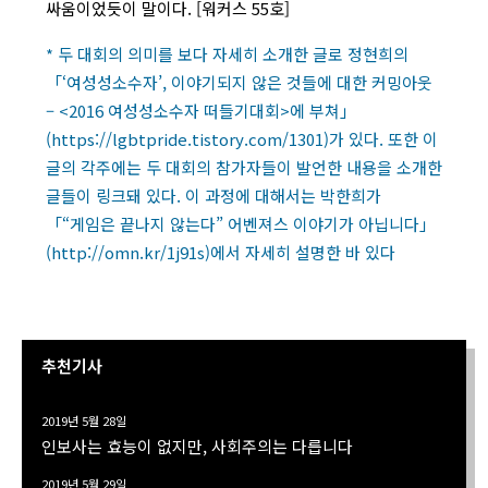
싸움이었듯이 말이다. [워커스 55호]
* 두 대회의 의미를 보다 자세히 소개한 글로 정현희의
「‘여성성소수자’, 이야기되지 않은 것들에 대한 커밍아웃
– <2016 여성성소수자 떠들기대회>에 부쳐」
(https://lgbtpride.tistory.com/1301)가 있다. 또한 이
글의 각주에는 두 대회의 참가자들이 발언한 내용을 소개한
글들이 링크돼 있다. 이 과정에 대해서는 박한희가
「“게임은 끝나지 않는다” 어벤져스 이야기가 아닙니다」
(http://omn.kr/1j91s)에서 자세히 설명한 바 있다
추천기사
2019년 5월 28일
인보사는 효능이 없지만, 사회주의는 다릅니다
2019년 5월 29일