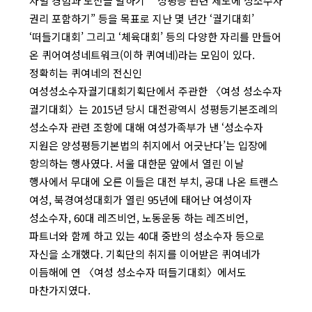
차별 경험과 도전을 말하기” “성평등 관련 제도에 성소수자
권리 포함하기” 등을 목표로 지난 몇 년간 ‘궐기대회’
‘떠들기대회’ 그리고 ‘체육대회’ 등의 다양한 자리를 만들어
온 퀴어여성네트워크(이하 퀴여네)라는 모임이 있다.
정확히는 퀴여네의 전신인
여성성소수자궐기대회기획단에서 주관한 〈여성 성소수자
궐기대회〉는 2015년 당시 대전광역시 성평등기본조례의
성소수자 관련 조항에 대해 여성가족부가 낸 ‘성소수자
지원은 양성평등기본법의 취지에서 어긋난다’는 입장에
항의하는 행사였다. 서울 대한문 앞에서 열린 이날
행사에서 무대에 오른 이들은 대전 부치, 공대 나온 트랜스
여성, 북경여성대회가 열린 95년에 태어난 여성이자
성소수자, 60대 레즈비언, 노동운동 하는 레즈비언,
파트너와 함께 하고 있는 40대 중반의 성소수자 등으로
자신을 소개했다. 기획단의 취지를 이어받은 퀴여네가
이듬해에 연 〈여성 성소수자 떠들기대회〉에서도
마찬가지였다.