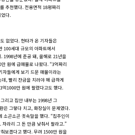
를 추천했다. 전용면적 18평짜리
이었다.
림도 없었다. 현타가 온 기자들은
한 100세대 규모의 아파트에서
 1998년에 준공 돼, 올해로 21년을
0만 원에 급매물로 나왔다. “3억짜리
 기자들에게 보기 드문 매물이라는
는데, 빨리 잔금을 치러야 해 급하게
 3억1000만 원에 팔렸다고도 했다.
그리고 집안 내부는 1998년 그
판은 그렇다 치고, 화장실이 문제였다.
게 소곤소곤 귓속말을 했다. “집주인이
차라리 그 돈 만큼 낮춰서 팔라고.”
춰보겠다고 했다. 무려 1500만 원을