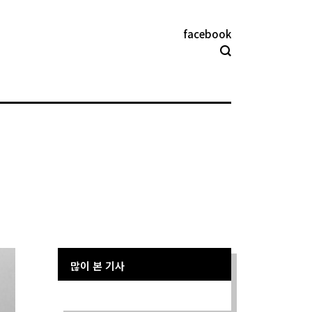
facebook
많이 본 기사
Sorry. No data so far.