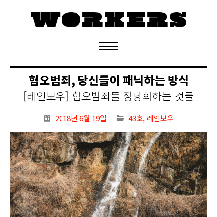
정기구독 신청
혐오범죄, 당신들이 패닉하는 방식
[레인보우] 혐오범죄를 정당화하는 것들
2018년 6월 19일
43호
,
레인보우