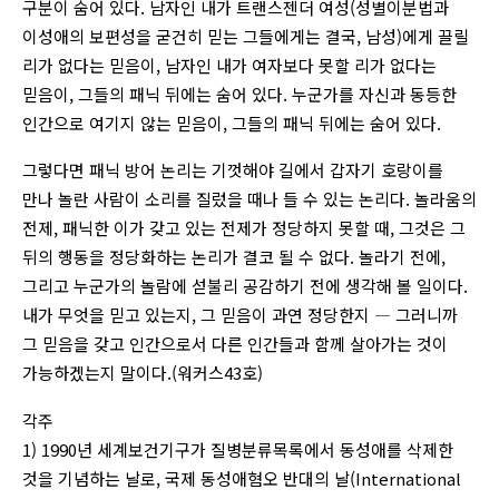
구분이 숨어 있다. 남자인 내가 트랜스젠더 여성(성별이분법과
이성애의 보편성을 굳건히 믿는 그들에게는 결국, 남성)에게 끌릴
리가 없다는 믿음이, 남자인 내가 여자보다 못할 리가 없다는
믿음이, 그들의 패닉 뒤에는 숨어 있다. 누군가를 자신과 동등한
인간으로 여기지 않는 믿음이, 그들의 패닉 뒤에는 숨어 있다.
그렇다면 패닉 방어 논리는 기껏해야 길에서 갑자기 호랑이를
만나 놀란 사람이 소리를 질렀을 때나 들 수 있는 논리다. 놀라움의
전제, 패닉한 이가 갖고 있는 전제가 정당하지 못할 때, 그것은 그
뒤의 행동을 정당화하는 논리가 결코 될 수 없다. 놀라기 전에,
그리고 누군가의 놀람에 섣불리 공감하기 전에 생각해 볼 일이다.
내가 무엇을 믿고 있는지, 그 믿음이 과연 정당한지 ― 그러니까
그 믿음을 갖고 인간으로서 다른 인간들과 함께 살아가는 것이
가능하겠는지 말이다.(워커스43호)
각주
1) 1990년 세계보건기구가 질병분류목록에서 동성애를 삭제한
것을 기념하는 날로, 국제 동성애혐오 반대의 날(International