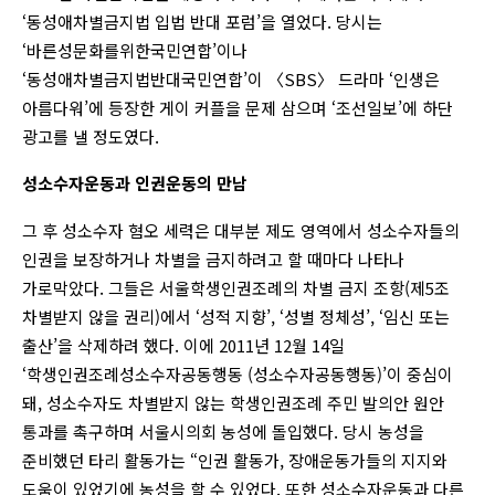
‘동성애차별금지법 입법 반대 포럼’을 열었다. 당시는
‘바른성문화를위한국민연합’이나
‘동성애차별금지법반대국민연합’이 〈SBS〉 드라마 ‘인생은
아름다워’에 등장한 게이 커플을 문제 삼으며 ‘조선일보’에 하단
광고를 낼 정도였다.
성소수자운동과 인권운동의 만남
그 후 성소수자 혐오 세력은 대부분 제도 영역에서 성소수자들의
인권을 보장하거나 차별을 금지하려고 할 때마다 나타나
가로막았다. 그들은 서울학생인권조례의 차별 금지 조항(제5조
차별받지 않을 권리)에서 ‘성적 지향’, ‘성별 정체성’, ‘임신 또는
출산’을 삭제하려 했다. 이에 2011년 12월 14일
‘학생인권조례성소수자공동행동 (성소수자공동행동)’이 중심이
돼, 성소수자도 차별받지 않는 학생인권조례 주민 발의안 원안
통과를 촉구하며 서울시의회 농성에 돌입했다. 당시 농성을
준비했던 타리 활동가는 “인권 활동가, 장애운동가들의 지지와
도움이 있었기에 농성을 할 수 있었다. 또한 성소수자운동과 다른