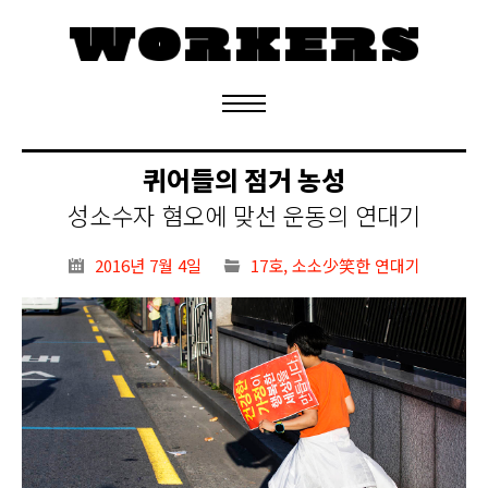
정기구독 신청
퀴어들의 점거 농성
성소수자 혐오에 맞선 운동의 연대기
2016년 7월 4일
17호
,
소소少笑한 연대기