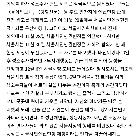
회의를 하자 성소수자 혐오 세력은 적극적으로 움직였다. 그들은
〈동아일보〉, 〈경향신문〉 등 주요 일간지에 인권헌장 반대
전면 광고를 게재하고 급기야 11월 20일에는 서울시민인권헌장
공청회를 무산시켰다. 그럼에도 서울시민위원회 6차 전체
회의에서 11월 28일 서울시민인권헌장을 의결했다. 하지만
서울시는 11월 30일 서울시민인권헌장은 사회적 합의가 안 돼
헌장 제정이 무산됐다는 보도 자료를 배포했다. 배신이었다. 3일
후 성소수자차별반대무지개행동은 긴급 회의를 열어 농성을
결정하고 12월 6일 서울시청 로비로 들어갔다. 당시로서는 최초의
서울시청 로비 점거 농성이었다. 6일간 서울시청 로비는 여러
성소수자들이 서로의 삶을 나누는 공간이자 축제의 공간이었다.
때로는 청원 경찰과 부딪치기도 했지만 즐겁게 그리고 당당하게
로비 곳곳에 퀴어의 기운을 담았다. 자신의 이야기를 담은 손
피켓과 노래, 간증 같은 사연들이 공간을 메웠다. 당사자들만이
아니라 참여연대, 여성단체연합, 쌍용자동차, 씨엔엠 노동자 등
여러 연대자들이 와 박원순 서울시장의 행태를 비판했다. 4일간의
농성은 서울시민인권헌장 제정이라는 결과를 이끌어내지는