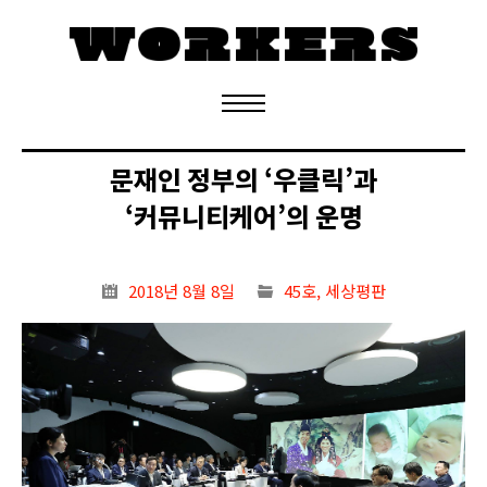
정기구독 신청
문재인 정부의 ‘우클릭’과
‘커뮤니티케어’의 운명
2018년 8월 8일
45호
,
세상평판