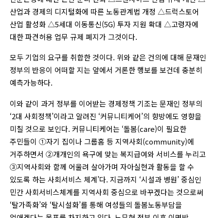
산업과 경제의 디지털화에 따른 노동관계법 개정 △드럭스토어
산업 활성화 △5세대 이동통신(5G) 투자 지원 확대 △고령자에
대한 파견허용 업무 규제 폐지가 그것이다.
모두 기업의 요구를 취합한 것이다. 위와 같은 건의에 대해 문재인
정부의 반응이 어떠할 지는 앞에서 거론한 행보를 보건데 충분히
예측가능하다.
이와 같이 과거 정부를 이어받는 경제정책 기조는 문재인 정부의
‘2대 사회정책’이라고 알려진 ‘커뮤니티케어’의 향방에도 영향을
미칠 것으로 보인다. 커뮤니티케어는 ‘돌봄(care)이 필요한
주민들이 ①자기 집이나 그룹홈 등 지역사회(community)에
거주하면서 ②개개인의 욕구에 맞는 복지급여와 서비스를 누리고
③지역사회와 함께 어울려 살아가며 자아실현과 활동을 할 수
있도록 하는 사회서비스 체계’다. 지금까지 ‘시설과 병원’ 중심인
민간 사회서비스체계를 지역사회 중심으로 바꾸겠다는 것으로써
‘탈가족화’와 ‘탈시설화’를 통해 여성들의 돌봄노동부담을
없애겠다는 목표를 차지하고 있다. 노무현 정부 이후 이명박,