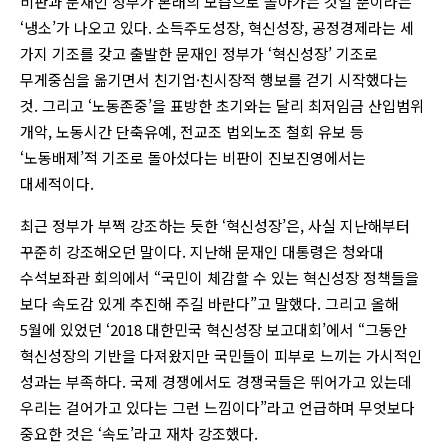
비판과 문재인 정부가 본래의 모습으로 돌아가는 것일 뿐이라는
‘냉소’가 나오고 있다. 소득주도성장, 혁신성장, 공정경제라는 세
가지 기조를 갖고 출발한 문재인 정부가 ‘혁신성장’ 기조로
무게중심을 옮기면서 친기업·친시장적 행보를 걷기 시작했다는
것. 그리고 ‘노동존중’을 표방한 초기와는 달리 최저임금 산입범위
개악, 노동시간 단축유예, 전교조 법외노조 철회 유보 등
‘노동배제’적 기조로 돌아섰다는 비판이 진보진영에서는
대세적이다.
최근 정부가 부쩍 강조하는 듯한 ‘혁신성장’은, 사실 지난해부터
꾸준히 강조해오던 말이다. 지난해 문재인 대통령은 청와대
수석보좌관 회의에서 “국민이 체감할 수 있는 혁신성장 정책들을
보다 속도감 있게 추진해 주길 바란다”고 말했다. 그리고 올해
5월에 있었던 ‘2018 대한민국 혁신성장 보고대회’에서 “그동안
혁신성장의 기반을 다져왔지만 국민들이 피부로 느끼는 가시적인
성과는 부족하다. 국제 경쟁에서도 경쟁국들은 뛰어가고 있는데
우리는 걸어가고 있다는 그런 느낌이다”라고 언급하며 무엇보다
중요한 것은 ‘속도’라고 재차 강조했다.