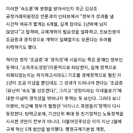
이러한 ‘속도론’에 영향을 받아서인지 최근 김상조
공정거래위원장은 언론과의 인터뷰에서 “정부가 성과를 낼
시간적 여유가 짧게는 6개월, 길게 잡아도 1년밖에 남지
않았다”고 말하며, 규제개혁의 필요성을 설파하고, 진보진영의
조급증과 경직성으로 개혁이 실패할지도 모른다는 우려를
피력하기도 했다.
하지만 정작 ‘조급증’과 ‘경직성’에 시달리는 쪽은 문재인 정부인
듯하다. ‘소득주도성장’(이론적으로 타당한지, 실제 정책으로
외화되었는지는 차치하고서라도) 기조를 경제정책으로 펼친 지
1년이 조금 지났을 뿐인데도 그 성과가 드러나야 한다는 ‘조급증
(유난히 ‘속도’를 강조한다)’, 그리고 ‘성장이라는 이데올로기’에
대한 이념적 경직성을 벗어나지 못하는 듯 보인다. 그러다 보니
이명박, 박근혜 정부가 펼쳤던 ‘비지니스 프렌들리’정책이 다시
등장한다. 탄력근로제, 기간단위 확대 등 친기업적인 노동정책을
시사한 것만이 전부가 아니다. 더불어민주당은 이미 지난 2월에
규제 혁신 5개 법안을 발의했다. 행정규제기본법 개정,