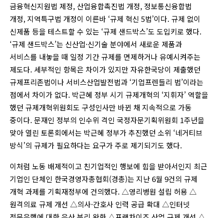
금융혁신지원법 제정, 산업융합촉진법 개정, 정보통신융합법
개정, 지역특구법 개정이 이른바 ‘규제 혁신 5법’이다. 규제 없이
신제품 등을 테스트할 수 있는 ‘규제 샌드박스’도 도입키로 했다.
‘규제 샌드박스’는 신산업·신기술 분야에서 새로운 제품과
서비스를 내놓을 때 일정 기간 규제를 면제하거나 유예시켜주는
제도다. 세부적인 항목은 차이가 있지만 자유한국당이 제출했던
규제프리존법이나 서비스산업발전법과 ‘기업프렌들리 법’이라는
점에서 차이가 없다. 박근혜 정부 시기 규제개혁의 ‘지휘자’ 역할을
했던 규제개혁위원회도 구성인사만 바뀐 채 지속적으로 가동
중이다. 문재인 정부의 인수위 격인 국정자문기획위원회 1주년을
맞아 열린 토론회에서는 박근혜 정부가 추진했던 소위 ‘네거티브
방식’의 규제가 필요하다는 요구가 주로 제기되기도 했다.
이처럼 노동 배제적이고 친기업적인 행보에 힘을 받아서인지 최근
기업인 단체인 한국경영자총협회(경총)는 지난 6월 9건의 규제
개혁 과제를 기획재정부에 건의했다. △영리병원 설립 허용 △
원격의료 규제 개선 △의사·간호사 인력 공급 확대 △인터넷
전문은행에 대한 은산 분리 완화 △프랜차이즈 산업 규제 개선 △