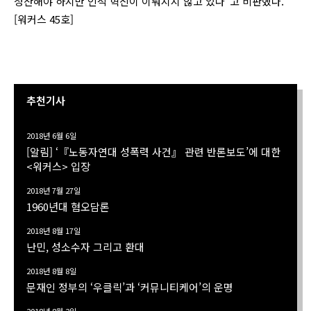
청산해야 하지만 인적 혁신이 이뤄지지 않고 있다”고 비판했다.
[워커스 45호]
추천기사
2018년 6월 6일
[알림] ‘『노동자연대 성폭력 사건』 관련 반론보도’에 대한
<워커스> 입장
2018년 7월 27일
1960년대 혐오담론
2018년 8월 17일
난민, 성소수자 그리고 환대
2018년 8월 8일
문재인 정부의 ‘우클릭’과 ‘커뮤니티케어’의 운명