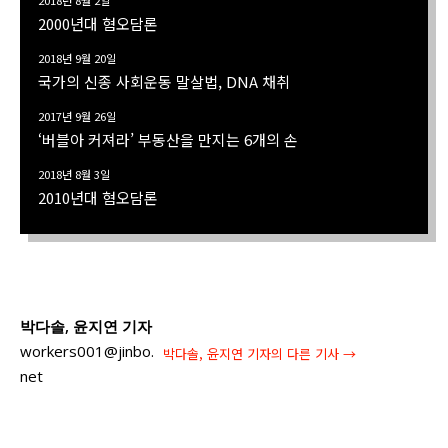
2018년 8월 2일
2000년대 혐오담론
2018년 9월 20일
국가의 신종 사회운동 말살법, DNA 채취
2017년 9월 26일
‘버블아 커져라’ 부동산을 만지는 6개의 손
2018년 8월 3일
2010년대 혐오담론
박다솔, 윤지연 기자
workers001@jinbo.
박다솔, 윤지연 기자
의 다른 기사 →
net