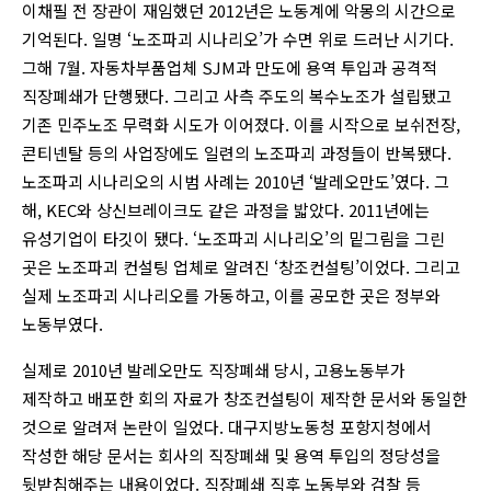
이채필 전 장관이 재임했던 2012년은 노동계에 악몽의 시간으로
기억된다. 일명 ‘노조파괴 시나리오’가 수면 위로 드러난 시기다.
그해 7월. 자동차부품업체 SJM과 만도에 용역 투입과 공격적
직장폐쇄가 단행됐다. 그리고 사측 주도의 복수노조가 설립됐고
기존 민주노조 무력화 시도가 이어졌다. 이를 시작으로 보쉬전장,
콘티넨탈 등의 사업장에도 일련의 노조파괴 과정들이 반복됐다.
노조파괴 시나리오의 시범 사례는 2010년 ‘발레오만도’였다. 그
해, KEC와 상신브레이크도 같은 과정을 밟았다. 2011년에는
유성기업이 타깃이 됐다. ‘노조파괴 시나리오’의 밑그림을 그린
곳은 노조파괴 컨설팅 업체로 알려진 ‘창조컨설팅’이었다. 그리고
실제 노조파괴 시나리오를 가동하고, 이를 공모한 곳은 정부와
노동부였다.
실제로 2010년 발레오만도 직장폐쇄 당시, 고용노동부가
제작하고 배포한 회의 자료가 창조컨설팅이 제작한 문서와 동일한
것으로 알려져 논란이 일었다. 대구지방노동청 포항지청에서
작성한 해당 문서는 회사의 직장폐쇄 및 용역 투입의 정당성을
뒷받침해주는 내용이었다. 직장폐쇄 직후 노동부와 검찰 등