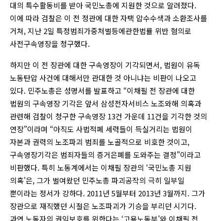
대의 특수활동비를 받아 국민노총에 지원한 것으로 알려졌다.
이에 따라 검찰은 이 전 정관에 대한 자택 압수수색과 소환조사를
거쳐, 지난 2일 특정범죄가중처벌등에관한법률 위반 혐의로
사전구속영장을 청구했다.
하지만 이 전 장관에 대한 구속영장이 기각되면서, 법원이 유독
노동탄압 사건에 대해서만 관대한 것 아니냐는 비판이 나오고
있다. 민주노총은 성명서를 발표하고 “이채필 전 장관에 대한
법원의 구속영장 기각은 앞서 삼성전자서비스 노조와해 의혹과
관련해 검찰이 청구한 구속영장 13건 가운데 11건을 기각한 것의
연장”이라며 “아직도 사법적폐 세력들이 득실거리는 법원이
자본과 권력의 노조파괴 범죄를 노골적으로 비호한 것이고,
구속영장기각은 범죄자들의 증거은폐를 도와주는 결정”이라고
비판했다. 특히 노동계에서는 이채필 장관의 ‘국민노총 지원
의혹’은, 그가 벌여왔던 민주노총 파괴공작의 극히 일부일
뿐이라는 정서가 강하다. 2011년 5월부터 2013년 3월까지. 그가
장관으로 재직했던 시절은 노조파괴가 기승을 부리던 시기다.
과연 노동자의 권익보호를 위한다는 ‘고용노동부’와 이채필 전