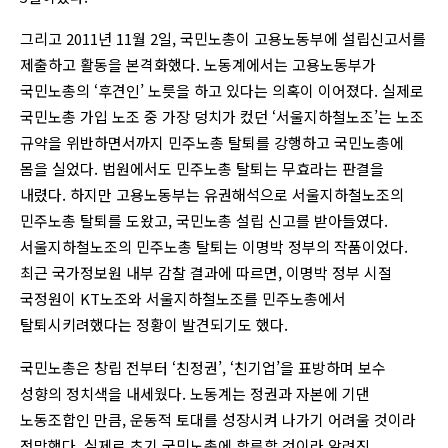
그리고 2011년 11월 2일, 국민노총이 고용노동부에 설립신고서를
제출하고 활동을 본격화했다. 노동계에서는 고용노동부가
국민노총의 ‘후견인’ 노릇을 하고 있다는 의혹이 이어졌다. 실제로
국민노총 가입 노조 중 가장 덩치가 컸던 ‘서울지하철노조’는 노조
규약을 위반하면서까지 민주노총 탈퇴를 강행하고 국민노총에
몸을 실었다. 법원에서도 민주노총 탈퇴는 무효라는 판결을
내렸다. 하지만 고용노동부는 유권해석으로 서울지하철노조의
민주노총 탈퇴를 도왔고, 국민노총 설립 신고를 받아들였다.
서울지하철노조의 민주노총 탈퇴는 이명박 정부의 작품이었다.
최근 국가정보원 내부 감찰 결과에 따르면, 이명박 정부 시절
국정원이 KT노조와 서울지하철노조를 민주노총에서
탈퇴시키려했다는 정황이 발견되기도 했다.
국민노총은 창립 전부터 ‘친정권’, ‘친기업’을 표방하며 보수
성향의 정치색을 내세웠다. 노동계는 정권과 자본에 기댄
노동조합인 만큼, 운동적 토대를 성장시켜 나가기 어려울 것이라
전망했다. 실제로 초기 국민노총에 합류할 것이라 알려진