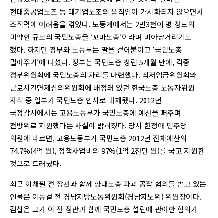
현대중공업노조 등 대기업노조의 움직임이 가시화되지 않으면서
조직력에 어려움을 겪었다. 노동계에서는 2만3천여 명 정도의
미약한 규모의 국민노총을 ‘꼬마노총’이라며 비아냥거리기도
했다. 하지만 정부와 노동부는 팔을 걷어붙이고 ‘국민노총
밀어주기’에 나섰다. 정부는 국민노총 창립 5개월 만에, 각종
정부위원회에 국민노총의 자리를 마련했다. 최저임금위원회와
근로시간면제심의위원회에 배정돼 있던 한국노총 노동자위원
자리 중 일부가 국민노총 인사로 대체됐다. 2012년
국정감사에서는 고용노동부가 국민노총에 예산을 퍼주며
전방위로 지원했다는 사실이 밝혀졌다. 당시 한정애 민주당
의원에 따르면, 고용노동부가 국민노총 2012년 전체예산의
74.7%(4억 원), 정책사업비의 97%(1억 2천만 원)를 국고 지원한
것으로 드러났다.
최근 이채필 전 장관과 함께 양대노총 파괴 공작 혐의를 받고 있는
인물은 이동걸 전 경남지방노동위원회(경남지노위) 위원장이다.
검찰은 그가 이 전 장관과 함께 국민노총 설립에 관여한 혐의가