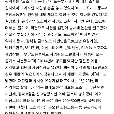
관계자는 “노조파괴 공작 당시 노동부가 회사에 대한 조사를
실시했어야 하지만 사실상 손을 놓고 있었다”며 “노조가 노동부에
부당노동행위 진정을 내도 제대로 결정 난 것이 하나도 없었다”고
설명했다. 유성기업 노조파괴 사건도 2년간 시간만 끌다, 2013년
대부분 ‘불기소’ 의견으로 사건을 검찰에 송치해 논란을 일으켰다.
검찰의 부실수사와 사업주 봐주기도 ‘노조파괴’ 범죄 해결의
악재가 됐다. 장석원 금속노조 대변인은 “2012년 유성기업,
발레오만도, 보쉬전장, 상신브레이크, 콘티넨탈, SJM등 노조파괴
사업장들이 부당노동행위로 사업주를 고발했지만 이듬해 모두
불기소 처분됐다”며 “2014년에 항고를 했지만 검찰은 이를
기각했고 법원에 재정신청을 넣었다. 법원이 유성과 발레오만도의
경우 재판의 필요성이 인정된다고 해서 재판이 진행된 것”이라고
밝혔다. 재판결과 유시영 유성기업 대표이사는 1년 2개월의
징역형을 살았다. 강기봉 발레오전장 대표는 노조파괴 7년 만인
지난해, 징역 8월을 선고받았지만 이에 불복해 항소했다. 이외
상신브레이크와 보쉬전장 등은 벌금 200~500만원의 솜방망이
처벌에 그쳤다. 노조파괴를 공모한 고용노동부 등 유관기관에
대해서는 조사조차 이뤄지지 않았다.