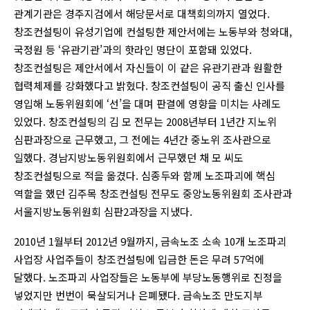
관계기관은 경주지검에서 해당문서로 대책회의까지 열었다.
창조컨설팅이 유성기업에 컨설팅한 제안서에는 노동부와 청와대,
국정원 등 ‘유관기관’과의 핫라인 명단이 포함돼 있었다.
창조컨설팅은 제안서에서 자신들이 이 같은 유관기관과 원활한
협력체제를 강화했다고 밝혔다. 창조컨설팅이 공직 출신 인사를
영입해 노동위원회에 ‘선’을 대며 판결에 영향을 미치는 사례도
있었다. 창조컨설팅의 김 모 전무는 2008년부터 1년간 지노위
심판과장으로 근무했고, 그 전에는 4년간 중노위 조사관으로
일했다. 경남지방노동위원회에서 근무했던 채 모 씨도
창조컨설팅으로 적을 옮겼다. 심종두와 함께 노조파괴에 핵심
역할을 했던 김주목 창조컨설팅 전무도 중앙노동위원회 조사관과
서울지방노동위원회 심판2과장을 지냈다.
2010년 1월부터 2012년 9월까지, 금속노조 소속 10개 노조파괴
사업장 사업주들이 창조컨설팅에 입금한 돈은 무려 57억에
달했다. 노조파괴 사업장들은 노동부에 부당노동행위로 진정을
넣었지만 번번이 묵살되거나 은폐됐다. 금속노조 만도지부