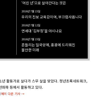
‘어린 년’으로 살아간다는 것은
2016년 7월 15일
우리의 진보 교육감이여, 부끄럽사옵니다
2016년 7월 12일
연세대 ‘김부장’을 아시나요
2016년 7월 15일
흔들리는 일국양제, 홍콩에 드리워진
불안한 미래
소년 활동가로 살다가 스무 살을 맞았다. 청년초록네트워크,
년좌파 등에서 활동하고 있다.
지혜
의 다른 기사 →