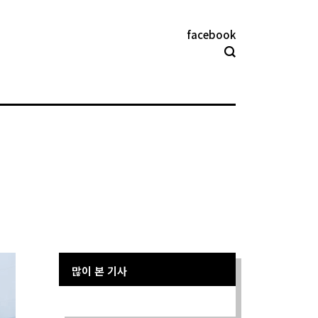
facebook
많이 본 기사
Sorry. No data so far.