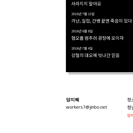
사라지지 말아요
2016년 7월 13일
가난, 실업, 간병 끝엔 죽음이 있다
2016년 6월 8일
혐오를 멈추러 광장에 모이자
2016년 7월 4일
강철의 대오에 빗나간 믿음
양지혜
청
workers7@jinbo.net
청
양