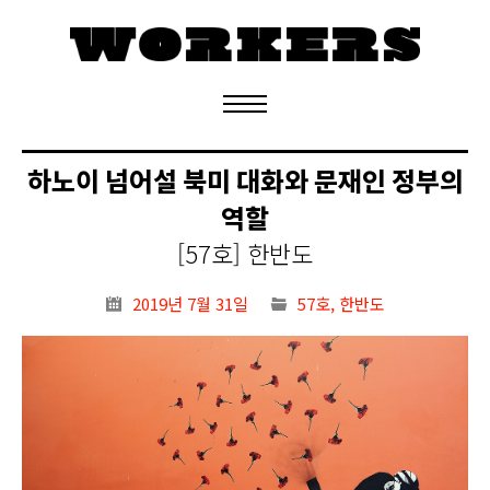
정기구독 신청
하노이 넘어설 북미 대화와 문재인 정부의
역할
[57호] 한반도
2019년 7월 31일
57호
,
한반도