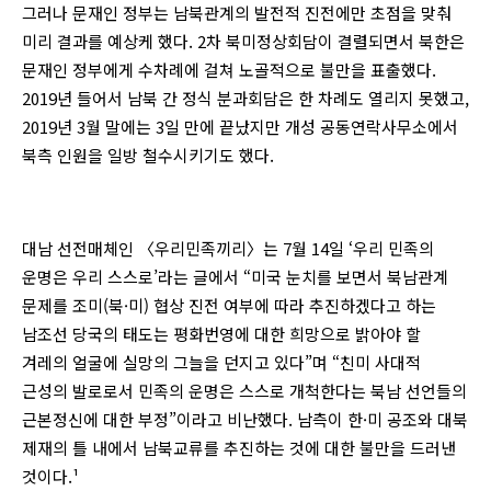
그러나 문재인 정부는 남북관계의 발전적 진전에만 초점을 맞춰
미리 결과를 예상케 했다. 2차 북미정상회담이 결렬되면서 북한은
문재인 정부에게 수차례에 걸쳐 노골적으로 불만을 표출했다.
2019년 들어서 남북 간 정식 분과회담은 한 차례도 열리지 못했고,
2019년 3월 말에는 3일 만에 끝났지만 개성 공동연락사무소에서
북측 인원을 일방 철수시키기도 했다.
대남 선전매체인 〈우리민족끼리〉는 7월 14일 ‘우리 민족의
운명은 우리 스스로’라는 글에서 “미국 눈치를 보면서 북남관계
문제를 조미(북·미) 협상 진전 여부에 따라 추진하겠다고 하는
남조선 당국의 태도는 평화번영에 대한 희망으로 밝아야 할
겨레의 얼굴에 실망의 그늘을 던지고 있다”며 “친미 사대적
근성의 발로로서 민족의 운명은 스스로 개척한다는 북남 선언들의
근본정신에 대한 부정”이라고 비난했다. 남측이 한·미 공조와 대북
제재의 틀 내에서 남북교류를 추진하는 것에 대한 불만을 드러낸
것이다.¹