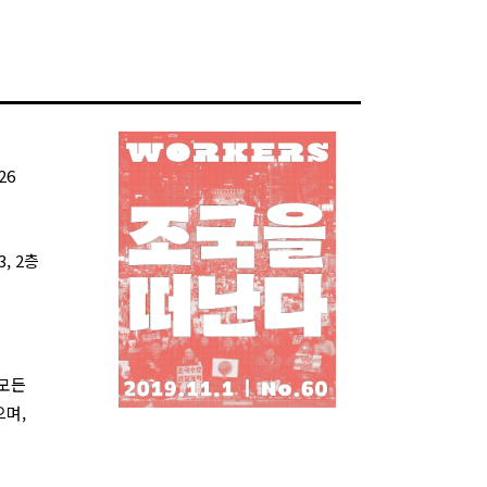
26
, 2층
 모든
으며,