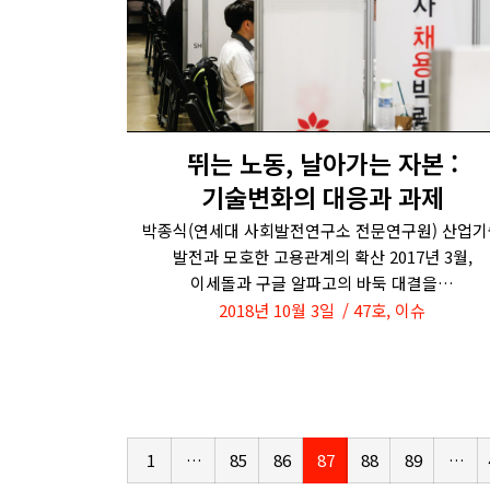
뛰는 노동, 날아가는 자본 :
기술변화의 대응과 과제
박종식(연세대 사회발전연구소 전문연구원) 산업기
발전과 모호한 고용관계의 확산 2017년 3월,
이세돌과 구글 알파고의 바둑 대결을…
2018년 10월 3일
47호
,
이슈
1
…
85
86
87
88
89
…