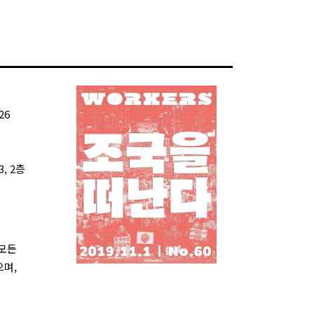
26
, 2층
 모든
으며,