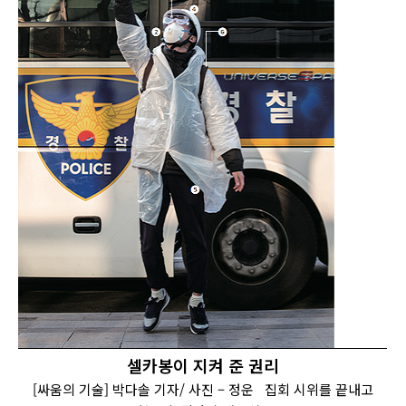
셀카봉이 지켜 준 권리
[싸움의 기술] 박다솔 기자/ 사진 – 정운 집회 시위를 끝내고