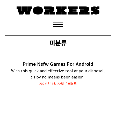
정기구독 신청
미분류
Prime Nsfw Games For Android
With this quick and effective tool at your disposal,
it’s by no means been easier…
2024년 11월 22일
미분류