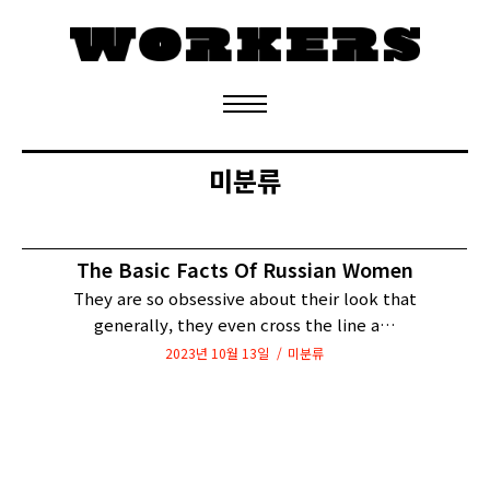
정기구독 신청
미분류
The Basic Facts Of Russian Women
They are so obsessive about their look that
generally, they even cross the line a…
2023년 10월 13일
미분류