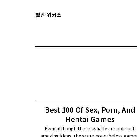
월간 워커스
Best 100 Of Sex, Porn, And
Hentai Games
Even although these usually are not such
amazing ideas, there are nonetheless game