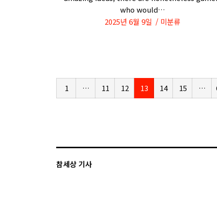
who would…
2025년 6월 9일
미분류
1
…
11
12
13
14
15
…
참세상 기사