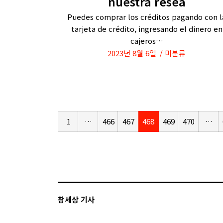
nuestra resea
Puedes comprar los créditos pagando con l
tarjeta de crédito, ingresando el dinero en
cajeros…
2023년 8월 6일
미분류
1
…
466
467
468
469
470
…
참세상 기사