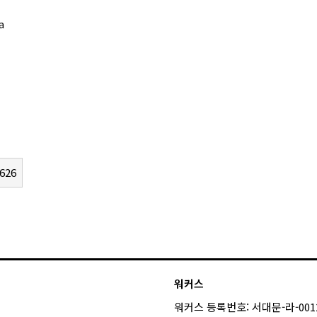
a
626
워커스
워커스 등록번호: 서대문-라-001