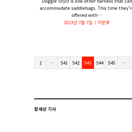
Doggie Stylz is one other harness that can
accommodate saddlebags. This time they’r
offered with…
2023년 7월 7일
미분류
1
…
541
542
543
544
545
…
참세상 기사