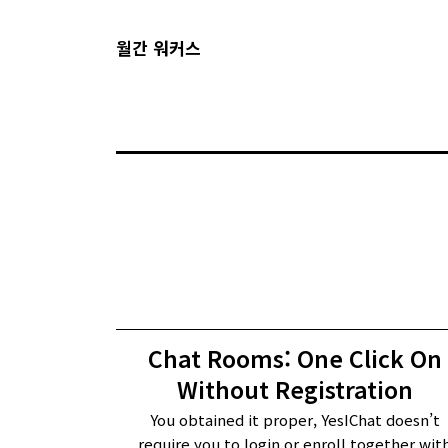
월간 워커스
Chat Rooms: One Click On
Without Registration
You obtained it proper, YesIChat doesn’t
require you to login or enroll together wit