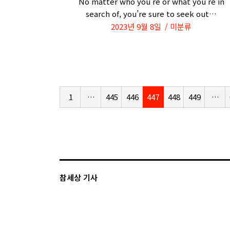
No matter who you’re or what you’re in
search of, you’re sure to seek out…
2023년 9월 8일
미분류
1
…
445
446
447
448
449
…
참세상 기사