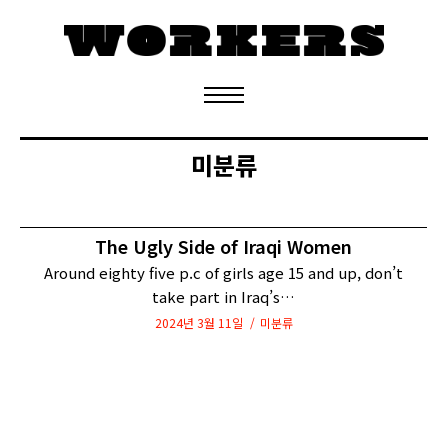
정기구독 신청
미분류
The Ugly Side of Iraqi Women
Around eighty five p.c of girls age 15 and up, don’t
take part in Iraq’s…
2024년 3월 11일
미분류