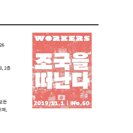
26
, 2층
 모든
으며,