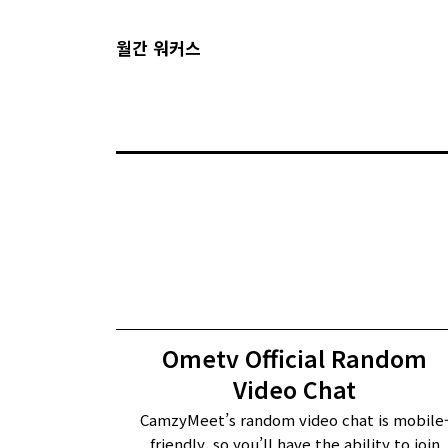
월간 워커스
Ometv Official Random
Video Chat
CamzyMeet’s random video chat is mobile
friendly, so you’ll have the ability to join