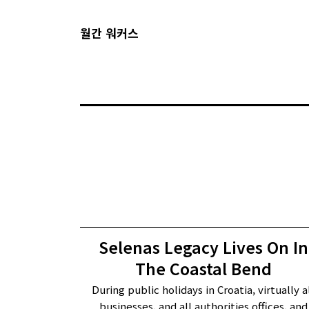
월간 워커스
Selenas Legacy Lives On In
The Coastal Bend
During public holidays in Croatia, virtually a
businesses, and all authorities offices, and