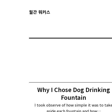
월간 워커스
Why I Chose Dog Drinking
Fountain
I took observe of how simple it was to tak
aside each fountain and how…