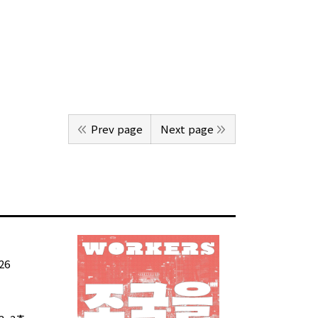
Prev page
Next page
26