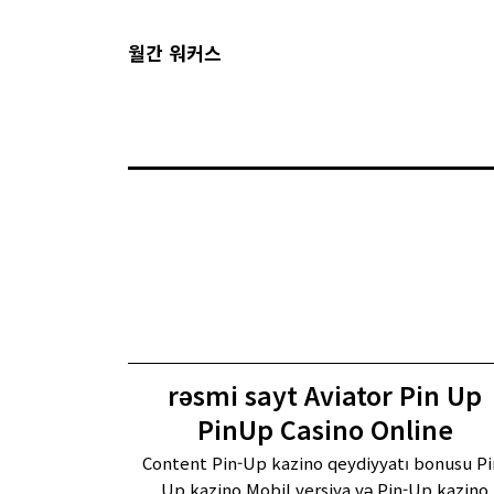
월간 워커스
rəsmi sayt Aviator Pin Up
PinUp Casino Online
Content Pin-Up kazino qeydiyyatı bonusu Pi
Up kazino Mobil versiya və Pin-Up kazino