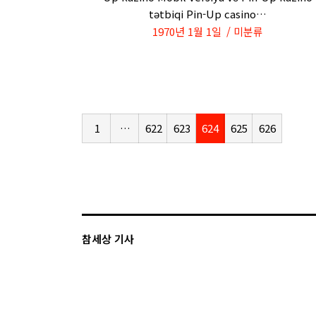
tətbiqi Pin-Up casino…
1970년 1월 1일
미분류
1
…
622
623
624
625
626
참세상 기사