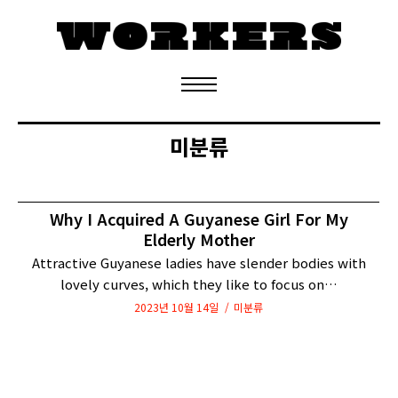
정기구독 신청
미분류
Why I Acquired A Guyanese Girl For My
Elderly Mother
Attractive Guyanese ladies have slender bodies with
lovely curves, which they like to focus on…
2023년 10월 14일
미분류