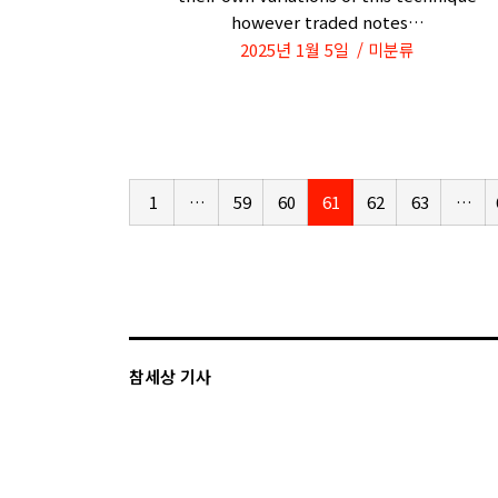
however traded notes…
2025년 1월 5일
미분류
1
…
59
60
61
62
63
…
참세상 기사